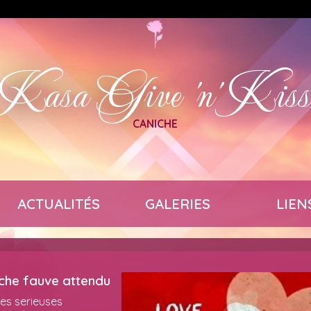
Kasa Give 'n' Kis
CANICHE
ACTUALITÉS
GALERIES
LIEN
che fauve attendu
es serieuses