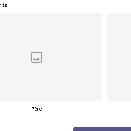
nts
Père