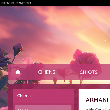
CHIENS-DE-FRANCE.COM
CHIENS
CHIOTS
Chiens
ARMANI
mâle Caniche