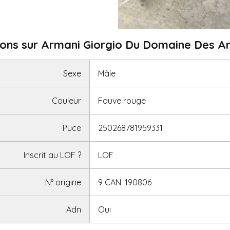
ions sur Armani Giorgio Du Domaine Des A
Sexe
Mâle
Couleur
Fauve rouge
Puce
250268781959331
Inscrit au LOF
?
LOF
N° origine
9 CAN. 190806
Adn
Oui